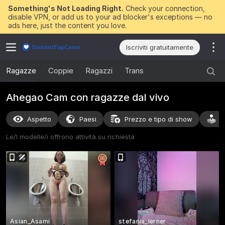
Something's Not Loading Right.
Check your connection,
disable VPN, or add us to your ad blocker's exceptions — no
ads here, just the content you love.
Iscriviti gratuitamente
Ragazze
Coppie
Ragazzi
Trans
Ahegao Cam con ragazze dal vivo
Aspetto
Paesi
Prezzo e tipo di show
A
Le/I modelle/i offrono attività su richiesta
Asian_Asami
stefania_lerner