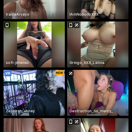
IraidaArvayo
IAmNobodyXXX
sofi-jimenez
Gringo_XXX_Latina
Zephirah_abney
Destruction_no_mercy_