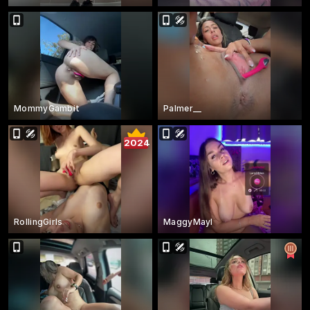
MommyGambit
Palmer__
2024
RollingGirls
MaggyMayI