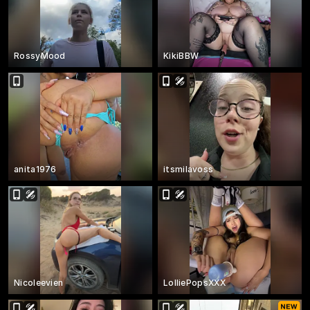
RossyMood
KikiBBW
anita1976
itsmilavoss
Nicoleevien
LolliePopsXXX