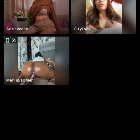
AdritVance
CityLynx
MerliaSsomer