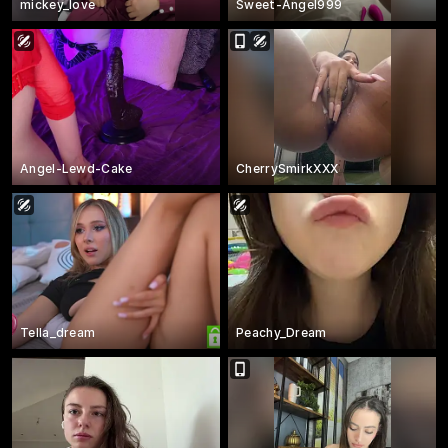
mickey_love
Sweet-Angel999
Angel-Lewd-Cake
CherrySmirkXXX
Tella_dream
Peachy_Dream