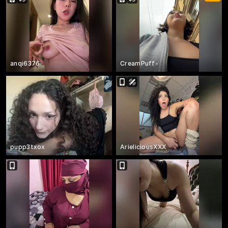
anqi6376
CreamPuff-
pupp3txox
ArieliciousXXX