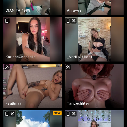
DIANITA_1988
Alirawrz
KarissaChantelle
_Abril-Office1
FaaBinaa
TariLechliter